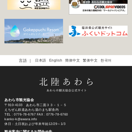
日本語
English
簡体中文
繁体中文
한국어
あわら市観光協会
〒910-4103 あわら市二面３３－１－５
えちぜん鉄道あわら湯のまち駅舎内
TEL
: 0776-78-6767
FAX : 0776-78-6760
kanko-k@awara.info
休日：土日祝および年末年始12/29～1/3
観光案内に関するお問合せ先