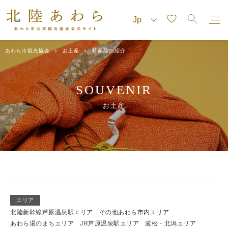
あわら市観光協会
お土産
特産品の紹介
SOUVENIR
お土産
エリア
北陸新幹線芦原温泉駅エリア
その他あわら市内エリア
あわら湯のまちエリア
JR芦原温泉駅エリア
波松・北潟エリア