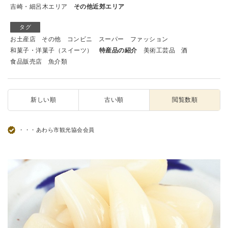
吉崎・細呂木エリア
その他近郊エリア
タグ
お土産店
その他
コンビニ
スーパー
ファッション
和菓子・洋菓子（スイーツ）
特産品の紹介
美術工芸品
酒
食品販売店
魚介類
新しい順
古い順
閲覧数順
・・・あわら市観光協会会員