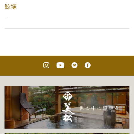
鯨塚
...