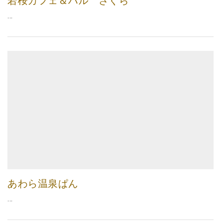
若桜カフェ＆バル さくら
...
あわら温泉ぱん
...