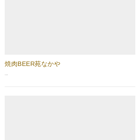
焼肉BEER苑なかや
...