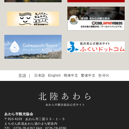
日本語
English
簡体中文
繁体中文
한국어
あわら市観光協会
〒910-4103 あわら市二面３３－１－５
えちぜん鉄道あわら湯のまち駅舎内
TEL
: 0776-78-6767
FAX : 0776-78-6760