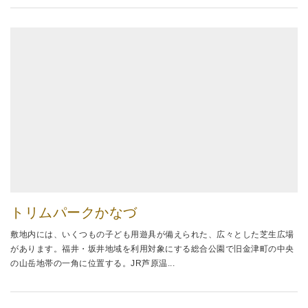
トリムパークかなづ
敷地内には、いくつもの子ども用遊具が備えられた、広々とした芝生広場
があります。福井・坂井地域を利用対象にする総合公園で旧金津町の中央
の山岳地帯の一角に位置する。JR芦原温...