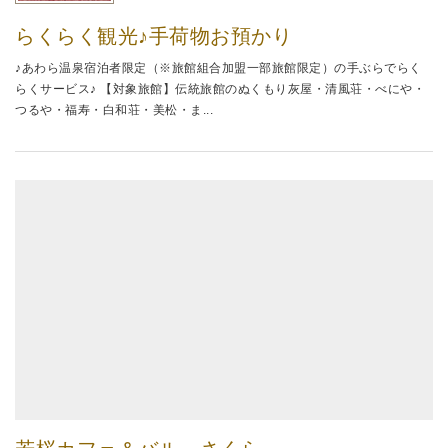
らくらく観光♪手荷物お預かり
♪あわら温泉宿泊者限定（※旅館組合加盟一部旅館限定）の手ぶらでらく
らくサービス♪ 【対象旅館】伝統旅館のぬくもり灰屋・清風荘・べにや・
つるや・福寿・白和荘・美松・ま...