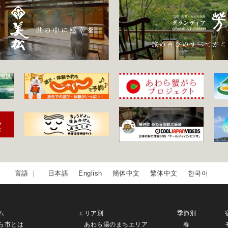
日本語
English
簡体中文
繁体中文
한국어
ム
エリア別
季節別
ら市とは
あわら湯のまちエリア
春