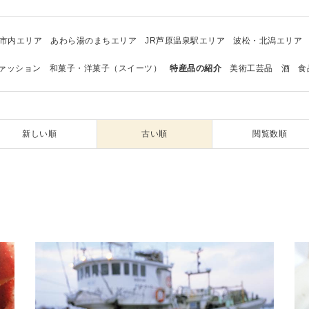
市内エリア
あわら湯のまちエリア
JR芦原温泉駅エリア
波松・北潟エリア
ァッション
和菓子・洋菓子（スイーツ）
特産品の紹介
美術工芸品
酒
食
新しい順
古い順
閲覧数順