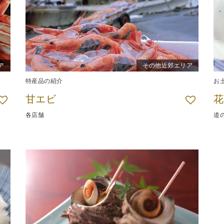
ア
その他近郊エリア
特産品の紹介
お
甘エビ
花
各店舗
道