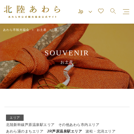
あわら市観光協会
お土産
酒
SOUVENIR
お土産
エリア
北陸新幹線芦原温泉駅エリア
その他あわら市内エリア
あわら湯のまちエリア
JR芦原温泉駅エリア
波松・北潟エリア