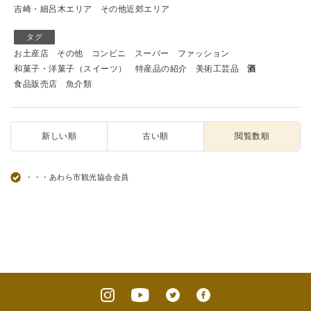
吉崎・細呂木エリア
その他近郊エリア
タグ
お土産店
その他
コンビニ
スーパー
ファッション
和菓子・洋菓子（スイーツ）
特産品の紹介
美術工芸品
酒
食品販売店
魚介類
新しい順
古い順
閲覧数順
・・・あわら市観光協会会員