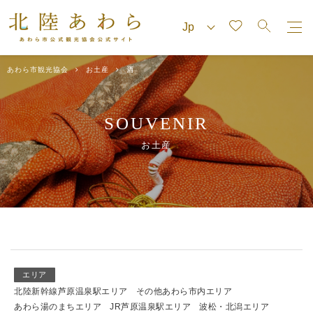
あわら市観光協会
お土産
酒
SOUVENIR
お土産
エリア
北陸新幹線芦原温泉駅エリア
その他あわら市内エリア
あわら湯のまちエリア
JR芦原温泉駅エリア
波松・北潟エリア