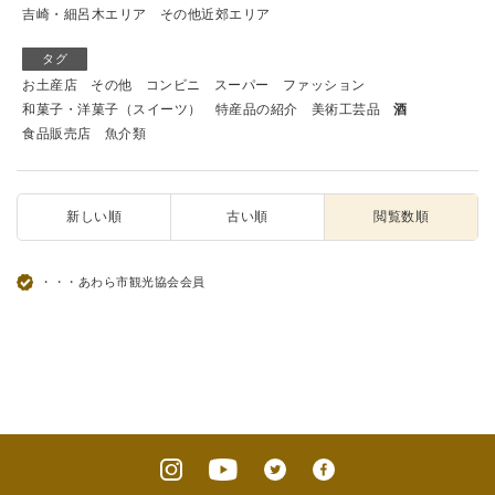
吉崎・細呂木エリア
その他近郊エリア
タグ
お土産店
その他
コンビニ
スーパー
ファッション
和菓子・洋菓子（スイーツ）
特産品の紹介
美術工芸品
酒
食品販売店
魚介類
新しい順
古い順
閲覧数順
・・・あわら市観光協会会員