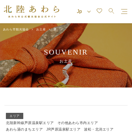
あわら市観光協会
お土産
酒
SOUVENIR
お土産
エリア
北陸新幹線芦原温泉駅エリア
その他あわら市内エリア
あわら湯のまちエリア
JR芦原温泉駅エリア
波松・北潟エリア