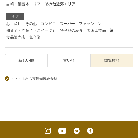
吉崎・細呂木エリア
その他近郊エリア
タグ
お土産店
その他
コンビニ
スーパー
ファッション
和菓子・洋菓子（スイーツ）
特産品の紹介
美術工芸品
酒
食品販売店
魚介類
新しい順
古い順
閲覧数順
・・・あわら市観光協会会員