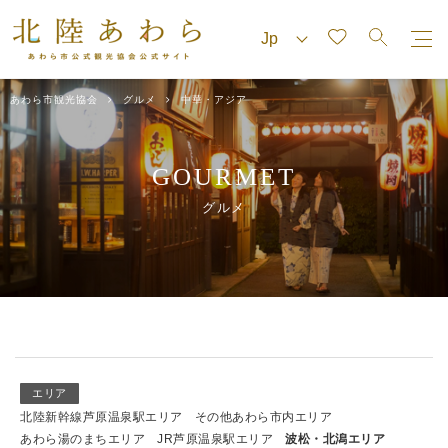
あわら市観光協会
グルメ
中華・アジア
GOURMET
グルメ
エリア
北陸新幹線芦原温泉駅エリア
その他あわら市内エリア
あわら湯のまちエリア
JR芦原温泉駅エリア
波松・北潟エリア