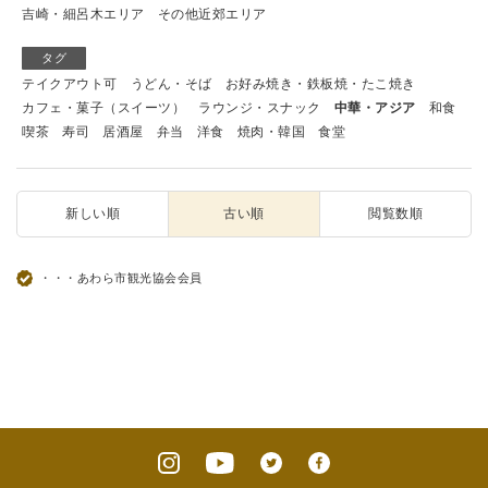
吉崎・細呂木エリア
その他近郊エリア
タグ
テイクアウト可
うどん・そば
お好み焼き・鉄板焼・たこ焼き
カフェ・菓子（スイーツ）
ラウンジ・スナック
中華・アジア
和食
喫茶
寿司
居酒屋
弁当
洋食
焼肉・韓国
食堂
新しい順
古い順
閲覧数順
・・・あわら市観光協会会員