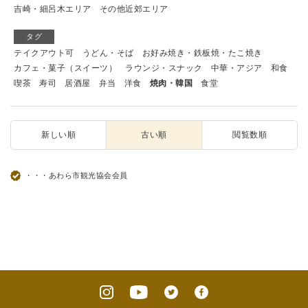
吉崎・細呂木エリア
その他近郊エリア
タグ
テイクアウト可
うどん・そば
お好み焼き・鉄板焼・たこ焼き
カフェ・菓子（スイーツ）
ラウンジ・スナック
中華・アジア
和食
喫茶
寿司
居酒屋
弁当
洋食
焼肉・韓国
食堂
新しい順
古い順
閲覧数順
・・・あわら市観光協会会員