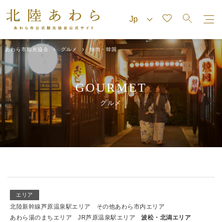
あわら市観光協会
グルメ
焼肉・韓国
GOURMET
グルメ
エリア
北陸新幹線芦原温泉駅エリア
その他あわら市内エリア
あわら湯のまちエリア
JR芦原温泉駅エリア
波松・北潟エリア