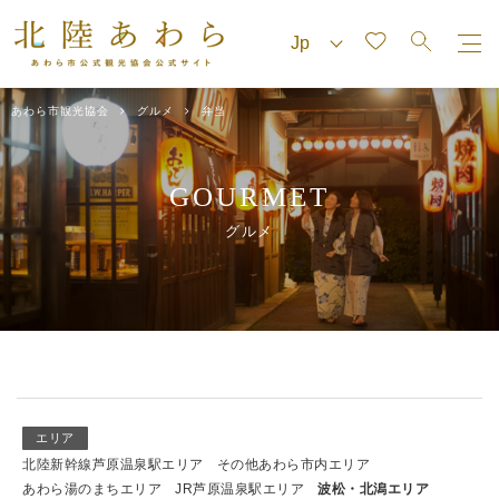
あわら市観光協会
グルメ
弁当
GOURMET
グルメ
エリア
北陸新幹線芦原温泉駅エリア
その他あわら市内エリア
あわら湯のまちエリア
JR芦原温泉駅エリア
波松・北潟エリア