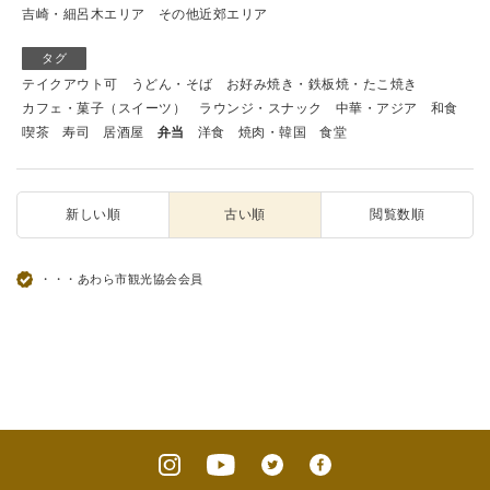
吉崎・細呂木エリア
その他近郊エリア
タグ
テイクアウト可
うどん・そば
お好み焼き・鉄板焼・たこ焼き
カフェ・菓子（スイーツ）
ラウンジ・スナック
中華・アジア
和食
喫茶
寿司
居酒屋
弁当
洋食
焼肉・韓国
食堂
新しい順
古い順
閲覧数順
・・・あわら市観光協会会員