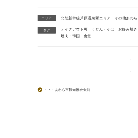
エリア
北陸新幹線芦原温泉駅エリア
その他あわら
テイクアウト可
うどん・そば
お好み焼き
タグ
焼肉・韓国
食堂
・・・あわら市観光協会会員