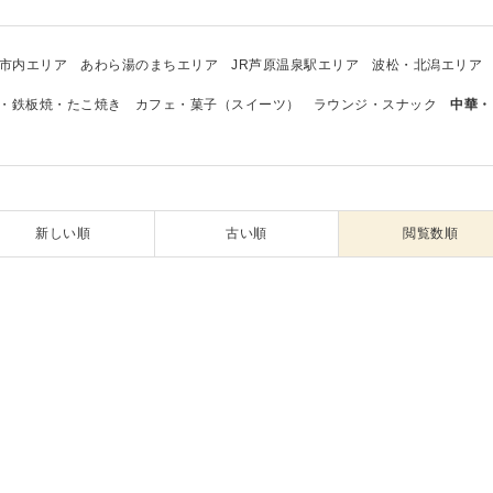
市内エリア
あわら湯のまちエリア
JR芦原温泉駅エリア
波松・北潟エリア
・鉄板焼・たこ焼き
カフェ・菓子（スイーツ）
ラウンジ・スナック
中華・
新しい順
古い順
閲覧数順