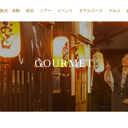
観光・体験
宿泊
ツアー
イベント
モデルコース
グルメ
GOURMET
グルメ