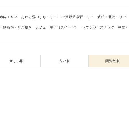
市内エリア
あわら湯のまちエリア
JR芦原温泉駅エリア
波松・北潟エリア
・鉄板焼・たこ焼き
カフェ・菓子（スイーツ）
ラウンジ・スナック
中華・
新しい順
古い順
閲覧数順