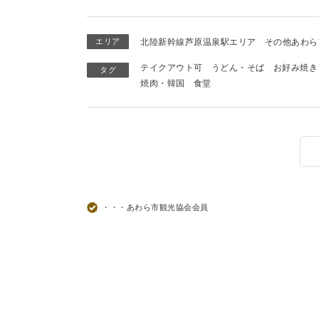
エリア
北陸新幹線芦原温泉駅エリア
その他あわら
テイクアウト可
うどん・そば
お好み焼き
タグ
焼肉・韓国
食堂
・・・あわら市観光協会会員