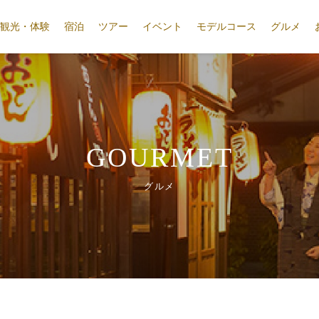
観光・体験
宿泊
ツアー
イベント
モデルコース
グルメ
GOURMET
グルメ