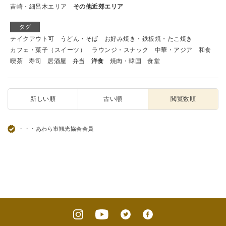
吉崎・細呂木エリア
その他近郊エリア
タグ
テイクアウト可
うどん・そば
お好み焼き・鉄板焼・たこ焼き
カフェ・菓子（スイーツ）
ラウンジ・スナック
中華・アジア
和食
喫茶
寿司
居酒屋
弁当
洋食
焼肉・韓国
食堂
新しい順
古い順
閲覧数順
・・・あわら市観光協会会員