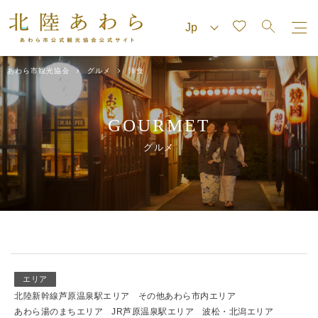
あわら市観光協会
グルメ
洋食
GOURMET
グルメ
エリア
北陸新幹線芦原温泉駅エリア
その他あわら市内エリア
あわら湯のまちエリア
JR芦原温泉駅エリア
波松・北潟エリア