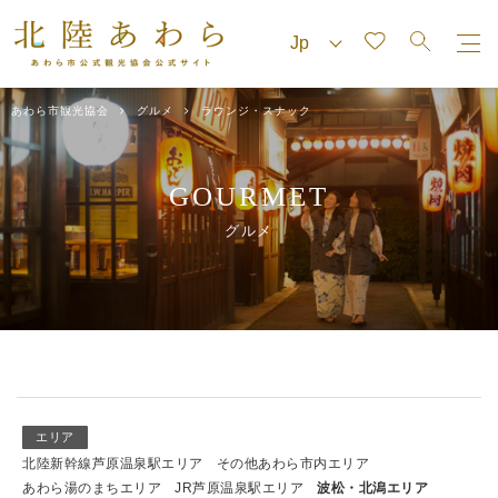
あわら市観光協会
グルメ
ラウンジ・スナック
GOURMET
グルメ
エリア
北陸新幹線芦原温泉駅エリア
その他あわら市内エリア
あわら湯のまちエリア
JR芦原温泉駅エリア
波松・北潟エリア