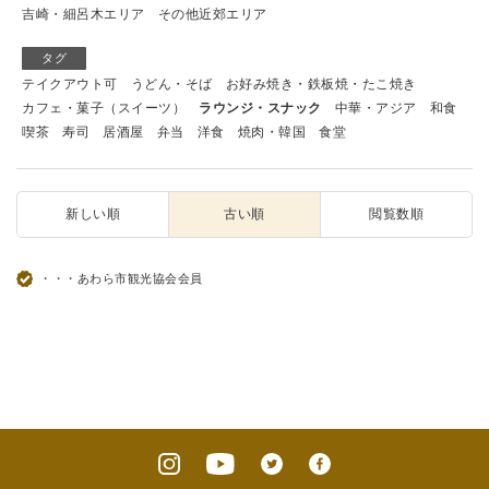
吉崎・細呂木エリア
その他近郊エリア
タグ
テイクアウト可
うどん・そば
お好み焼き・鉄板焼・たこ焼き
カフェ・菓子（スイーツ）
ラウンジ・スナック
中華・アジア
和食
喫茶
寿司
居酒屋
弁当
洋食
焼肉・韓国
食堂
新しい順
古い順
閲覧数順
・・・あわら市観光協会会員