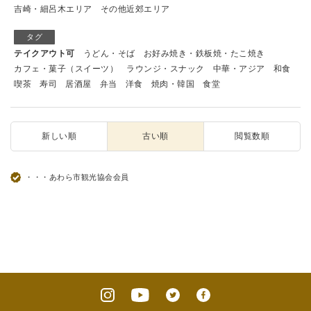
吉崎・細呂木エリア
その他近郊エリア
タグ
テイクアウト可
うどん・そば
お好み焼き・鉄板焼・たこ焼き
カフェ・菓子（スイーツ）
ラウンジ・スナック
中華・アジア
和食
喫茶
寿司
居酒屋
弁当
洋食
焼肉・韓国
食堂
新しい順
古い順
閲覧数順
・・・あわら市観光協会会員