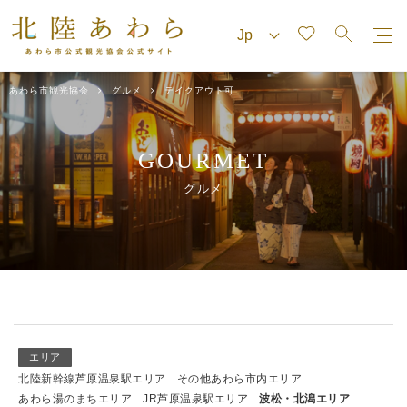
あわら市観光協会
グルメ
テイクアウト可
GOURMET
グルメ
エリア
北陸新幹線芦原温泉駅エリア
その他あわら市内エリア
あわら湯のまちエリア
JR芦原温泉駅エリア
波松・北潟エリア