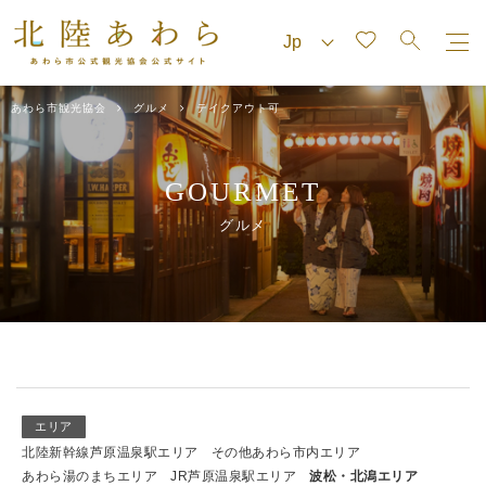
あわら市観光協会
グルメ
テイクアウト可
GOURMET
グルメ
エリア
北陸新幹線芦原温泉駅エリア
その他あわら市内エリア
あわら湯のまちエリア
JR芦原温泉駅エリア
波松・北潟エリア