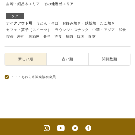
吉崎・細呂木エリア
その他近郊エリア
タグ
テイクアウト可
うどん・そば
お好み焼き・鉄板焼・たこ焼き
カフェ・菓子（スイーツ）
ラウンジ・スナック
中華・アジア
和食
喫茶
寿司
居酒屋
弁当
洋食
焼肉・韓国
食堂
新しい順
古い順
閲覧数順
・・・あわら市観光協会会員