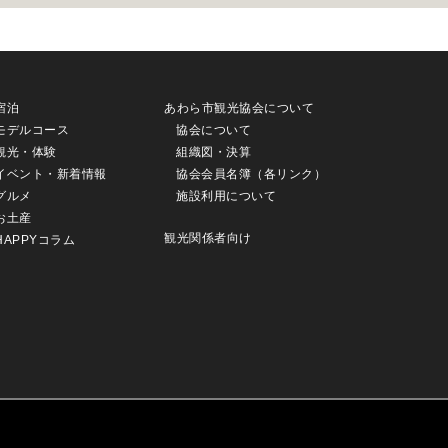
宿泊
あわら市観光協会について
モデルコース
協会について
観光・体験
組織図・決算
イベント・新着情報
協会会員名簿（各リンク）
グルメ
施設利用について
お土産
観光関係者向け
HAPPYコラム