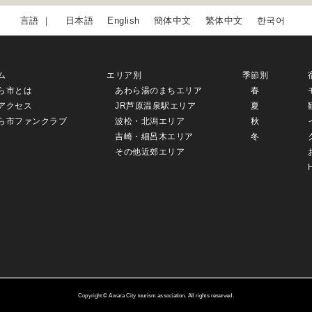
日本語
English
簡体中文
繁体中文
한국어
ム
エリア別
季節別
ら市とは
あわら湯のまちエリア
春
アクセス
JR芦原温泉駅エリア
夏
ら市ファンクラブ
波松・北潟エリア
秋
吉崎・細呂木エリア
冬
その他近郊エリア
Copyright © Awara City tourism association. All rights reserved.