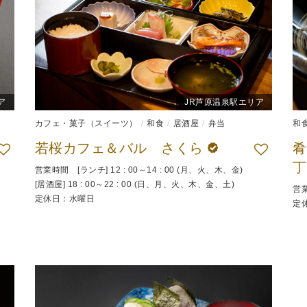
ア
JR芦原温泉駅エリア
カフェ・菓子（スイーツ）
和食
居酒屋
弁当
和
若桜カフェ＆バル さくら
肴
丁
営業時間 [ランチ] 12 : 00～14 : 00 (月、火、木、金)
[居酒屋] 18 : 00～22 : 00 (日、月、火、木、金、土)
営業
定休日：水曜日
定