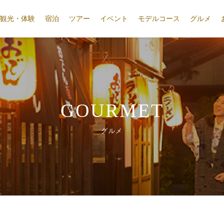
観光・体験
宿泊
ツアー
イベント
モデルコース
グルメ
GOURMET
グルメ