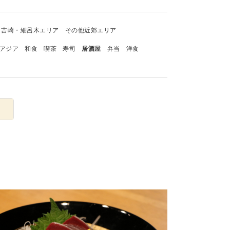
吉崎・細呂木エリア
その他近郊エリア
アジア
和食
喫茶
寿司
居酒屋
弁当
洋食