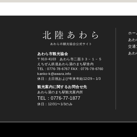
ホー
あわ
交通
あわ
あわら市観光協会
〒910-4103 あわら市二面３３－１－５
えちぜん鉄道あわら湯のまち駅舎内
TEL
: 0776-78-6767
FAX : 0776-78-6760
kanko-k@awara.info
休日：土日祝および年末年始12/29～1/3
観光案内に関するお問合せ先
あわら湯のまち駅観光案内所
TEL：0776-77-1877
休日：12/31〜1/3のみ