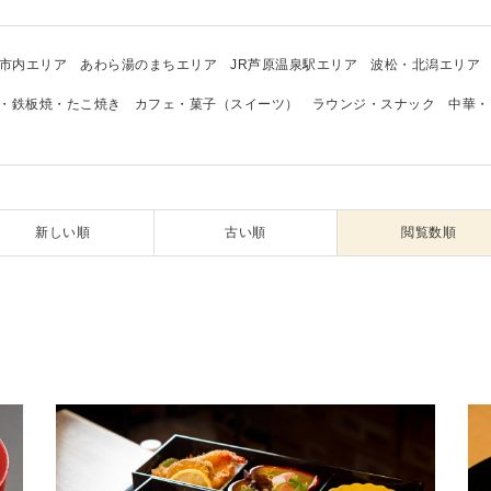
市内エリア
あわら湯のまちエリア
JR芦原温泉駅エリア
波松・北潟エリア
・鉄板焼・たこ焼き
カフェ・菓子（スイーツ）
ラウンジ・スナック
中華・
新しい順
古い順
閲覧数順