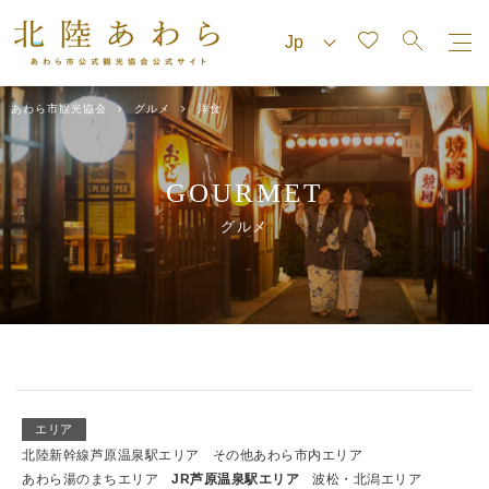
あわら市観光協会
グルメ
洋食
GOURMET
グルメ
エリア
北陸新幹線芦原温泉駅エリア
その他あわら市内エリア
あわら湯のまちエリア
JR芦原温泉駅エリア
波松・北潟エリア