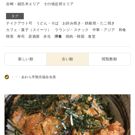
吉崎・細呂木エリア
その他近郊エリア
タグ
テイクアウト可
うどん・そば
お好み焼き・鉄板焼・たこ焼き
カフェ・菓子（スイーツ）
ラウンジ・スナック
中華・アジア
和食
喫茶
寿司
居酒屋
弁当
洋食
焼肉・韓国
食堂
新しい順
古い順
閲覧数順
・・・あわら市観光協会会員