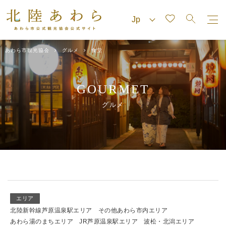
あわら市観光協会
グルメ
食堂
GOURMET
グルメ
エリア
北陸新幹線芦原温泉駅エリア
その他あわら市内エリア
あわら湯のまちエリア
JR芦原温泉駅エリア
波松・北潟エリア