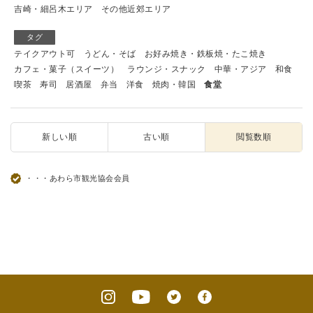
吉崎・細呂木エリア
その他近郊エリア
タグ
テイクアウト可
うどん・そば
お好み焼き・鉄板焼・たこ焼き
カフェ・菓子（スイーツ）
ラウンジ・スナック
中華・アジア
和食
喫茶
寿司
居酒屋
弁当
洋食
焼肉・韓国
食堂
新しい順
古い順
閲覧数順
・・・あわら市観光協会会員