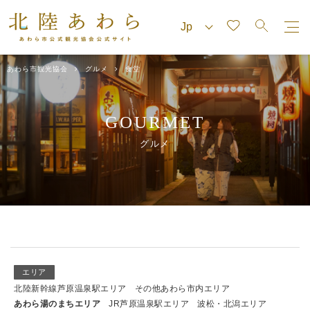
あわら市観光協会
グルメ
食堂
GOURMET
グルメ
エリア
北陸新幹線芦原温泉駅エリア
その他あわら市内エリア
あわら湯のまちエリア
JR芦原温泉駅エリア
波松・北潟エリア