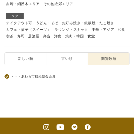
吉崎・細呂木エリア
その他近郊エリア
タグ
テイクアウト可
うどん・そば
お好み焼き・鉄板焼・たこ焼き
カフェ・菓子（スイーツ）
ラウンジ・スナック
中華・アジア
和食
喫茶
寿司
居酒屋
弁当
洋食
焼肉・韓国
食堂
新しい順
古い順
閲覧数順
・・・あわら市観光協会会員