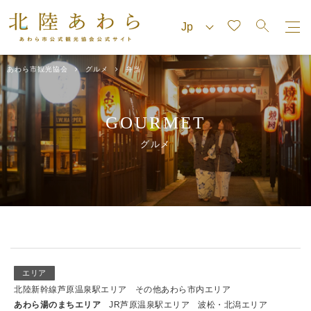
あわら市観光協会
グルメ
弁当
GOURMET
グルメ
エリア
北陸新幹線芦原温泉駅エリア
その他あわら市内エリア
あわら湯のまちエリア
JR芦原温泉駅エリア
波松・北潟エリア