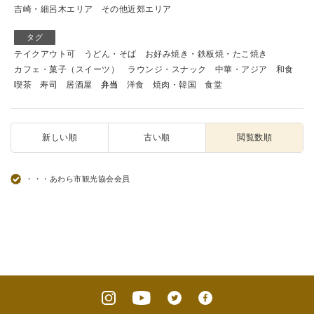
吉崎・細呂木エリア
その他近郊エリア
タグ
テイクアウト可
うどん・そば
お好み焼き・鉄板焼・たこ焼き
カフェ・菓子（スイーツ）
ラウンジ・スナック
中華・アジア
和食
喫茶
寿司
居酒屋
弁当
洋食
焼肉・韓国
食堂
新しい順
古い順
閲覧数順
・・・あわら市観光協会会員