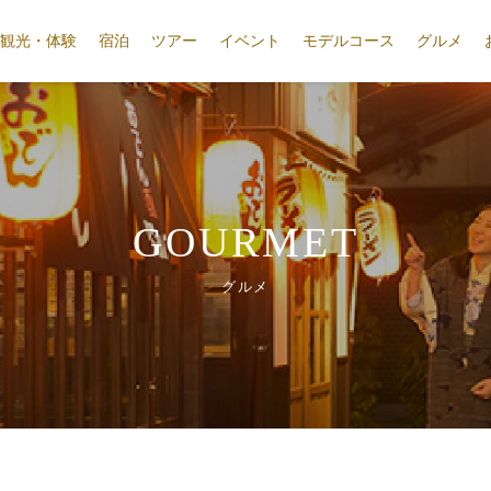
観光・体験
宿泊
ツアー
イベント
モデルコース
グルメ
GOURMET
グルメ