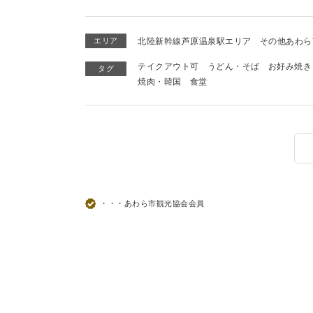
エリア
北陸新幹線芦原温泉駅エリア
その他あわら
テイクアウト可
うどん・そば
お好み焼き
タグ
焼肉・韓国
食堂
・・・あわら市観光協会会員