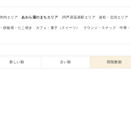
市内エリア
あわら湯のまちエリア
JR芦原温泉駅エリア
波松・北潟エリア
・鉄板焼・たこ焼き
カフェ・菓子（スイーツ）
ラウンジ・スナック
中華・
新しい順
古い順
閲覧数順