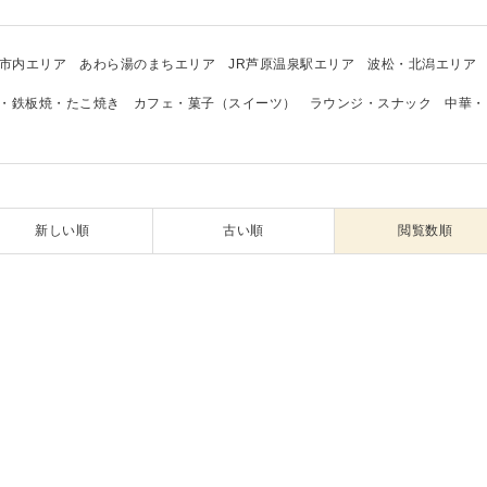
市内エリア
あわら湯のまちエリア
JR芦原温泉駅エリア
波松・北潟エリア
・鉄板焼・たこ焼き
カフェ・菓子（スイーツ）
ラウンジ・スナック
中華・
新しい順
古い順
閲覧数順