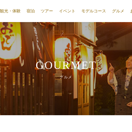
観光・体験
宿泊
ツアー
イベント
モデルコース
グルメ
GOURMET
グルメ