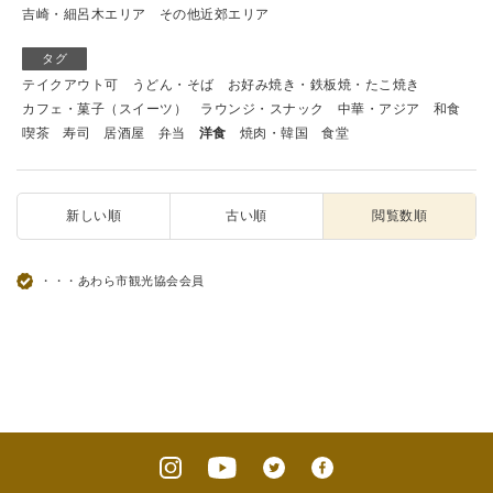
吉崎・細呂木エリア
その他近郊エリア
タグ
テイクアウト可
うどん・そば
お好み焼き・鉄板焼・たこ焼き
カフェ・菓子（スイーツ）
ラウンジ・スナック
中華・アジア
和食
喫茶
寿司
居酒屋
弁当
洋食
焼肉・韓国
食堂
新しい順
古い順
閲覧数順
・・・あわら市観光協会会員