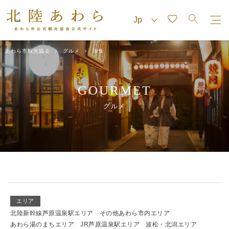
あわら市観光協会
グルメ
洋食
GOURMET
グルメ
エリア
北陸新幹線芦原温泉駅エリア
その他あわら市内エリア
あわら湯のまちエリア
JR芦原温泉駅エリア
波松・北潟エリア