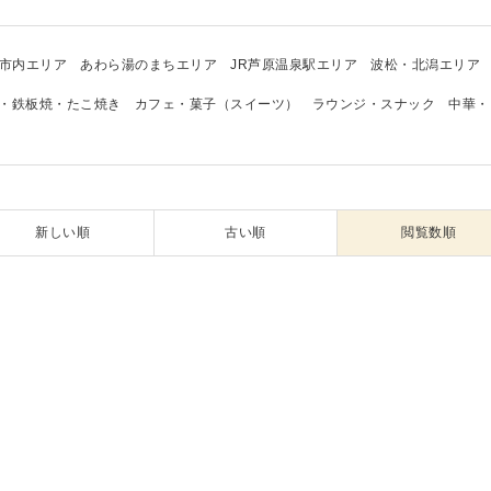
市内エリア
あわら湯のまちエリア
JR芦原温泉駅エリア
波松・北潟エリア
・鉄板焼・たこ焼き
カフェ・菓子（スイーツ）
ラウンジ・スナック
中華・
新しい順
古い順
閲覧数順