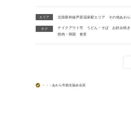
エリア
北陸新幹線芦原温泉駅エリア
その他あわら
テイクアウト可
うどん・そば
お好み焼き
タグ
焼肉・韓国
食堂
・・・あわら市観光協会会員