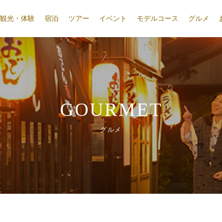
観光・体験
宿泊
ツアー
イベント
モデルコース
グルメ
GOURMET
グルメ