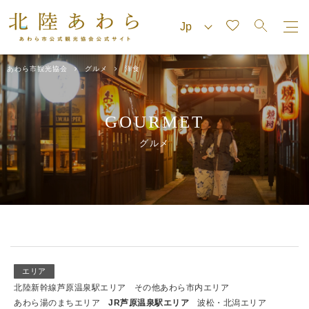
あわら市観光協会
グルメ
洋食
GOURMET
グルメ
エリア
北陸新幹線芦原温泉駅エリア
その他あわら市内エリア
あわら湯のまちエリア
JR芦原温泉駅エリア
波松・北潟エリア