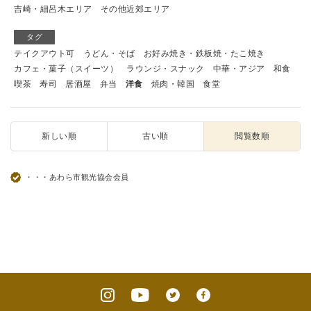
吉崎・細呂木エリア
その他近郊エリア
タグ
テイクアウト可
うどん・そば
お好み焼き・鉄板焼・たこ焼き
カフェ・菓子（スイーツ）
ラウンジ・スナック
中華・アジア
和食
喫茶
寿司
居酒屋
弁当
洋食
焼肉・韓国
食堂
新しい順
古い順
閲覧数順
・・・あわら市観光協会会員