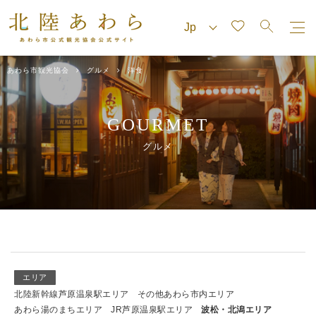
あわら市観光協会
グルメ
洋食
GOURMET
グルメ
エリア
北陸新幹線芦原温泉駅エリア
その他あわら市内エリア
あわら湯のまちエリア
JR芦原温泉駅エリア
波松・北潟エリア