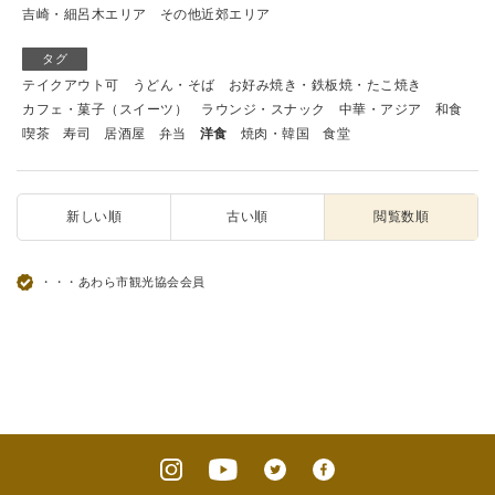
吉崎・細呂木エリア
その他近郊エリア
タグ
テイクアウト可
うどん・そば
お好み焼き・鉄板焼・たこ焼き
カフェ・菓子（スイーツ）
ラウンジ・スナック
中華・アジア
和食
喫茶
寿司
居酒屋
弁当
洋食
焼肉・韓国
食堂
新しい順
古い順
閲覧数順
・・・あわら市観光協会会員