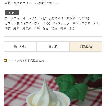
吉崎・細呂木エリア
その他近郊エリア
タグ
テイクアウト可
うどん・そば
お好み焼き・鉄板焼・たこ焼き
カフェ・菓子（スイーツ）
ラウンジ・スナック
中華・アジア
和食
喫茶
寿司
居酒屋
弁当
洋食
焼肉・韓国
食堂
新しい順
古い順
閲覧数順
・・・あわら市観光協会会員