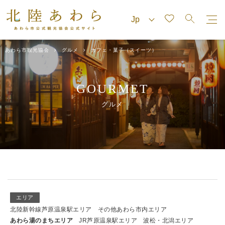
あわら市観光協会
グルメ
カフェ・菓子（スイーツ）
GOURMET
グルメ
エリア
北陸新幹線芦原温泉駅エリア
その他あわら市内エリア
あわら湯のまちエリア
JR芦原温泉駅エリア
波松・北潟エリア