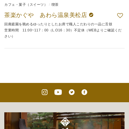
カフェ・菓子（スイーツ）
喫茶
茶楽かぐや あわら温泉美松店
回廊庭園を眺めるゆったりとしたお席で職人こだわりの一品に舌鼓
営業時間 11:00~117：00（L.O16：30）不定休（WEBよりご確認くだ
さい）