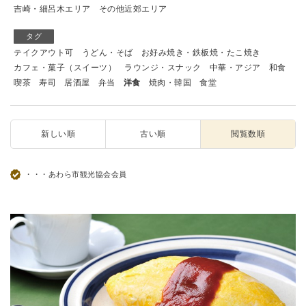
吉崎・細呂木エリア
その他近郊エリア
タグ
テイクアウト可
うどん・そば
お好み焼き・鉄板焼・たこ焼き
カフェ・菓子（スイーツ）
ラウンジ・スナック
中華・アジア
和食
喫茶
寿司
居酒屋
弁当
洋食
焼肉・韓国
食堂
新しい順
古い順
閲覧数順
・・・あわら市観光協会会員