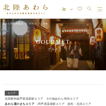
あわら市観光協会
グルメ
洋食
GOURMET
グルメ
エリア
北陸新幹線芦原温泉駅エリア
その他あわら市内エリア
あわら湯のまちエリア
JR芦原温泉駅エリア
波松・北潟エリア