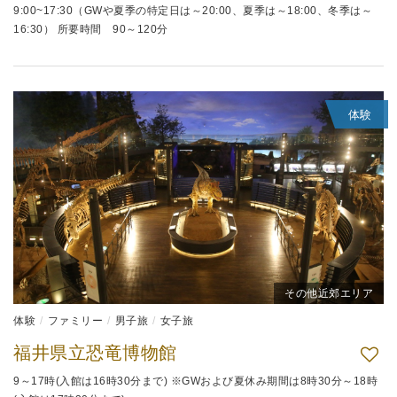
9:00~17:30（GWや夏季の特定日は～20:00、夏季は～18:00、冬季は～
16:30） 所要時間 90～120分
体験
その他近郊エリア
体験
ファミリー
男子旅
女子旅
福井県立恐竜博物館
9～17時(入館は16時30分まで) ※GWおよび夏休み期間は8時30分～18時