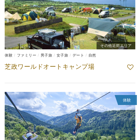
その他近郊エリア
体験
ファミリー
男子旅
女子旅
デート
自然
芝政ワールドオートキャンプ場
体験