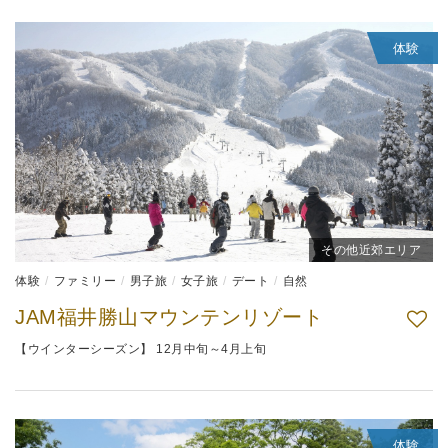
体験
その他近郊エリア
体験
ファミリー
男子旅
女子旅
デート
自然
JAM福井勝山マウンテンリゾート
【ウインターシーズン】 12月中旬～4月上旬
体験