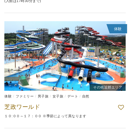
(入館は17時30分まで)
体験
その他近郊エリア
体験
ファミリー
男子旅
女子旅
デート
自然
芝政ワールド
１０:００～１７：００ ※季節によって異なります