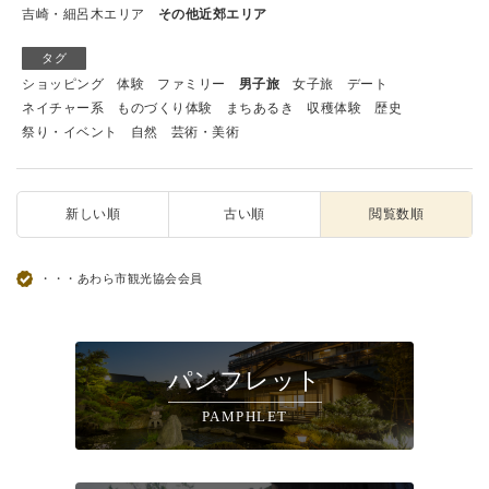
吉崎・細呂木エリア
その他近郊エリア
タグ
ショッピング
体験
ファミリー
男子旅
女子旅
デート
ネイチャー系
ものづくり体験
まちあるき
収穫体験
歴史
祭り・イベント
自然
芸術・美術
新しい順
古い順
閲覧数順
・・・あわら市観光協会会員
パンフレット
PAMPHLET