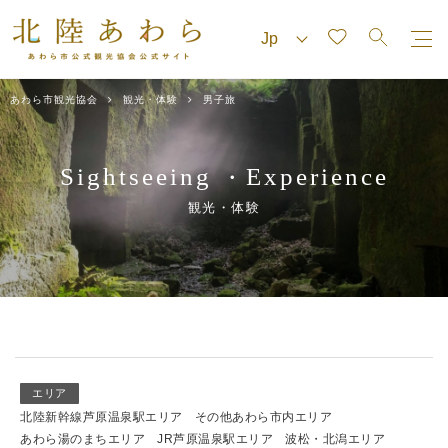
あわら市観光協会
観光・体験
男子旅
Sightseeing
Experience
・
観光・体験
エリア
北陸新幹線芦原温泉駅エリア
その他あわら市内エリア
あわら湯のまちエリア
JR芦原温泉駅エリア
波松・北潟エリア