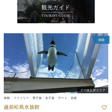
観光ガイド
TOURIST-GUIDE
体験
その他近郊エリア
体験
ファミリー
男子旅
女子旅
デート
自然
越前松島水族館