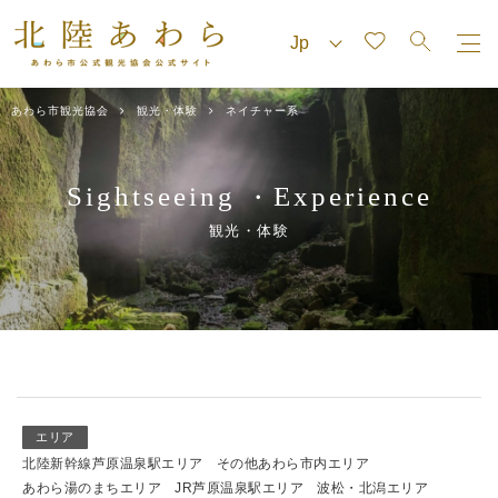
あわら市観光協会
観光・体験
ネイチャー系
Sightseeing
Experience
・
観光・体験
エリア
北陸新幹線芦原温泉駅エリア
その他あわら市内エリア
あわら湯のまちエリア
JR芦原温泉駅エリア
波松・北潟エリア