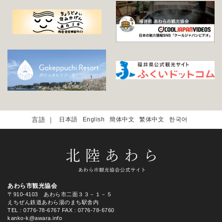
日本語
English
簡体中文
繁体中文
한국어
あわら市観光協会
〒910-4103 あわら市二面３３－１－５
えちぜん鉄道あわら湯のまち駅舎内
TEL
: 0776-78-6767
FAX : 0776-78-6760
kanko-k@awara.info