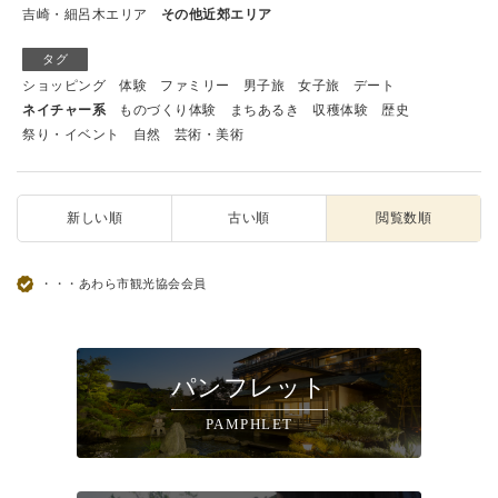
吉崎・細呂木エリア
その他近郊エリア
タグ
ショッピング
体験
ファミリー
男子旅
女子旅
デート
ネイチャー系
ものづくり体験
まちあるき
収穫体験
歴史
祭り・イベント
自然
芸術・美術
新しい順
古い順
閲覧数順
・・・あわら市観光協会会員
パンフレット
PAMPHLET