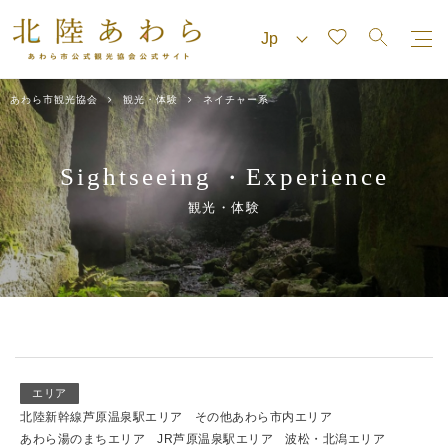
あわら市観光協会
観光・体験
ネイチャー系
Sightseeing
Experience
・
観光・体験
エリア
北陸新幹線芦原温泉駅エリア
その他あわら市内エリア
あわら湯のまちエリア
JR芦原温泉駅エリア
波松・北潟エリア