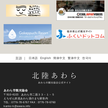
日本語
English
簡体中文
繁体中文
한국어
あわら市観光協会
〒910-4103 あわら市二面３３－１－５
えちぜん鉄道あわら湯のまち駅舎内
TEL
: 0776-78-6767
FAX : 0776-78-6760
kanko-k@awara.info