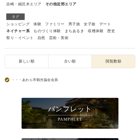
吉崎・細呂木エリア
その他近郊エリア
タグ
ショッピング
体験
ファミリー
男子旅
女子旅
デート
ネイチャー系
ものづくり体験
まちあるき
収穫体験
歴史
祭り・イベント
自然
芸術・美術
新しい順
古い順
閲覧数順
・・・あわら市観光協会会員
パンフレット
PAMPHLET