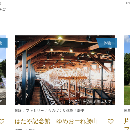
日）
10
をご
験
体験
ア
その他近郊エリア
体験
ファミリー
ものづくり体験
歴史
体
はたや記念館 ゆめおーれ勝山
片
フ