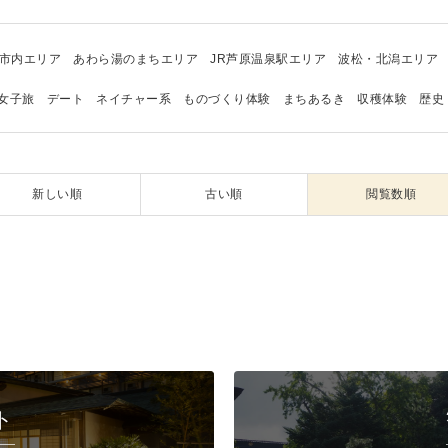
市内エリア
あわら湯のまちエリア
JR芦原温泉駅エリア
波松・北潟エリア
女子旅
デート
ネイチャー系
ものづくり体験
まちあるき
収穫体験
歴史
新しい順
古い順
閲覧数順
ト