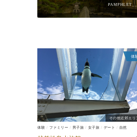
PAMPHLET
体
その他近郊エリ
体験
ファミリー
男子旅
女子旅
デート
自然