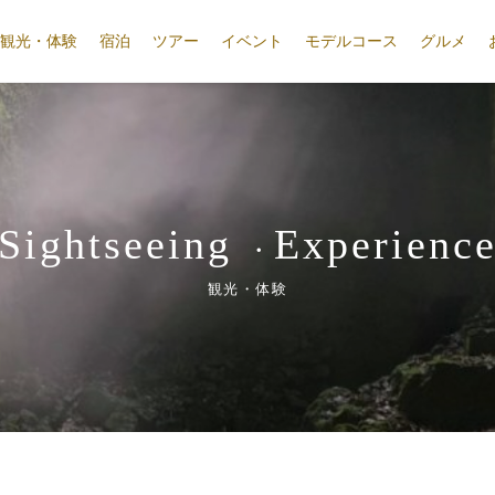
観光・体験
宿泊
ツアー
イベント
モデルコース
グルメ
Sightseeing
Experienc
・
観光・体験