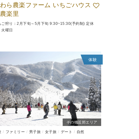
わら農楽ファーム いちごハウス
農楽里
ご狩り：2月下旬～5月下旬 9:30~15:30(予約制) 定休
：火曜日
体験
その他近郊エリア
験
ファミリー
男子旅
女子旅
デート
自然