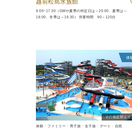
越前松島水族館
9:00~17:30（GWや夏季の特定日は～20:00、夏季は～
18:00、冬季は～16:30） 所要時間 90～120分
体
その他近郊エリ
体験
ファミリー
男子旅
女子旅
デート
自然