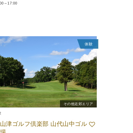
:00～17:00
体験
その他近郊エリア
験
山津ゴルフ倶楽部 山代山中ゴル
場