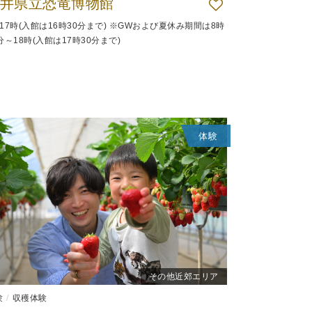
井県立恐竜博物館
～17時(入館は16時30分まで) ※GWおよび夏休み期間は8時
分～18時(入館は17時30分まで)
体験
その他近郊エリア
験
収穫体験