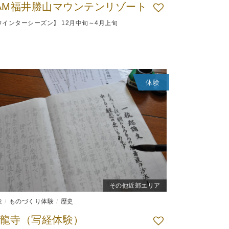
AM福井勝山マウンテンリゾート
ウインターシーズン】 12月中旬～4月上旬
体験
その他近郊エリア
験
ものづくり体験
歴史
龍寺（写経体験）