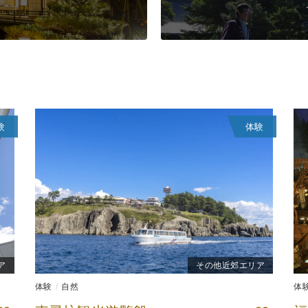
験
体験
ア
その他近郊エリア
体験
自然
体