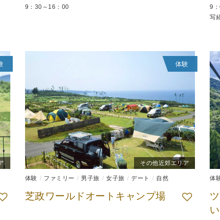
9：30～16：00
9：
写
験
体験
ア
その他近郊エリア
体験
ファミリー
男子旅
女子旅
デート
自然
体
芝政ワールドオートキャンプ場
ツ
い