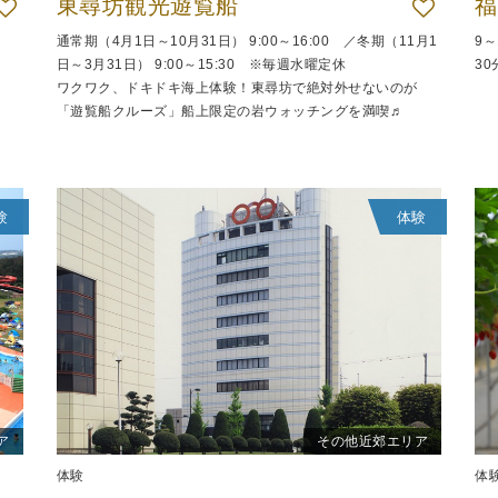
東尋坊観光遊覧船
福
通常期（4月1日～10月31日） 9:00～16:00 ／冬期（11月1
9
日～3月31日） 9:00～15:30 ※毎週水曜定休
30
ワクワク、ドキドキ海上体験！東尋坊で絶対外せないのが
「遊覧船クルーズ」船上限定の岩ウォッチングを満喫♬
験
体験
ア
その他近郊エリア
体験
体