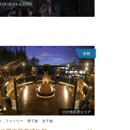
TOURIST-GUIDE
体験
その他近郊エリア
験
ファミリー
男子旅
女子旅