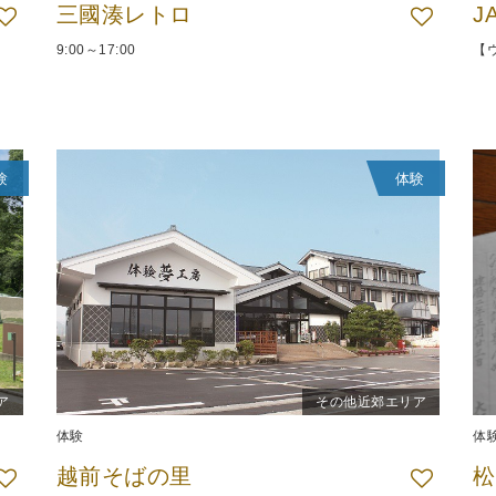
三國湊レトロ
J
9:00～17:00
【
験
体験
ア
その他近郊エリア
体験
体
越前そばの里
松