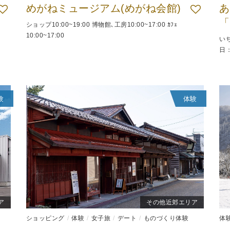
めがねミュージアム(めがね会館)
あ
「
ショップ10:00~19:00 博物館､工房10:00~17:00 ｶﾌｪ
10:00~17:00
いち
日
験
体験
ア
その他近郊エリア
ショッピング
体験
女子旅
デート
ものづくり体験
体