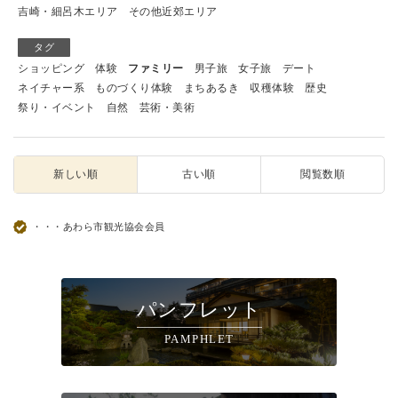
吉崎・細呂木エリア
その他近郊エリア
タグ
ショッピング
体験
ファミリー
男子旅
女子旅
デート
ネイチャー系
ものづくり体験
まちあるき
収穫体験
歴史
祭り・イベント
自然
芸術・美術
新しい順
古い順
閲覧数順
・・・あわら市観光協会会員
パンフレット
PAMPHLET