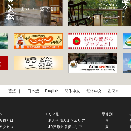
日本語
English
簡体中文
繁体中文
한국어
ム
エリア別
季節別
ら市とは
あわら湯のまちエリア
春
アクセス
JR芦原温泉駅エリア
夏