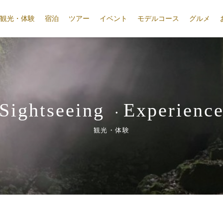
観光・体験
宿泊
ツアー
イベント
モデルコース
グルメ
Sightseeing
Experienc
・
観光・体験