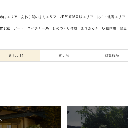
市内エリア
あわら湯のまちエリア
JR芦原温泉駅エリア
波松・北潟エリア
女子旅
デート
ネイチャー系
ものづくり体験
まちあるき
収穫体験
歴史
新しい順
古い順
閲覧数順
ト