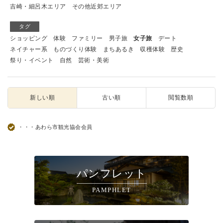
吉崎・細呂木エリア
その他近郊エリア
タグ
ショッピング
体験
ファミリー
男子旅
女子旅
デート
ネイチャー系
ものづくり体験
まちあるき
収穫体験
歴史
祭り・イベント
自然
芸術・美術
新しい順
古い順
閲覧数順
・・・あわら市観光協会会員
パンフレット
PAMPHLET