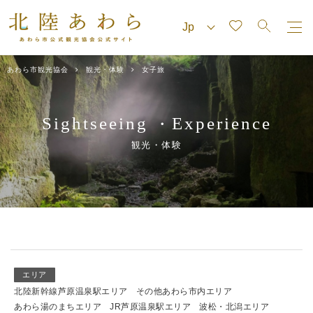
あわら市観光協会
観光・体験
女子旅
Sightseeing
Experience
・
観光・体験
エリア
北陸新幹線芦原温泉駅エリア
その他あわら市内エリア
あわら湯のまちエリア
JR芦原温泉駅エリア
波松・北潟エリア