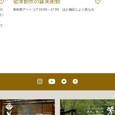
金津創作の森美術館
の
美術館アートコア10:00～17:00 ほか施設により異なる
分）
。
て