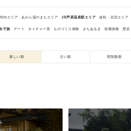
市内エリア
あわら湯のまちエリア
JR芦原温泉駅エリア
波松・北潟エリア
女子旅
デート
ネイチャー系
ものづくり体験
まちあるき
収穫体験
歴史
新しい順
古い順
閲覧数順
ト