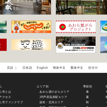
日本語
English
簡体中文
繁体中文
한국어
ム
エリア別
季節別
ら市とは
あわら湯のまちエリア
春
アクセス
JR芦原温泉駅エリア
夏
ら市ファンクラブ
波松・北潟エリア
秋