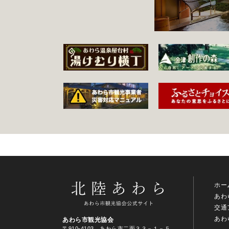
ホー
あわ
交通
あわ
あわら市観光協会
〒910-4103 あわら市二面３３－１－５