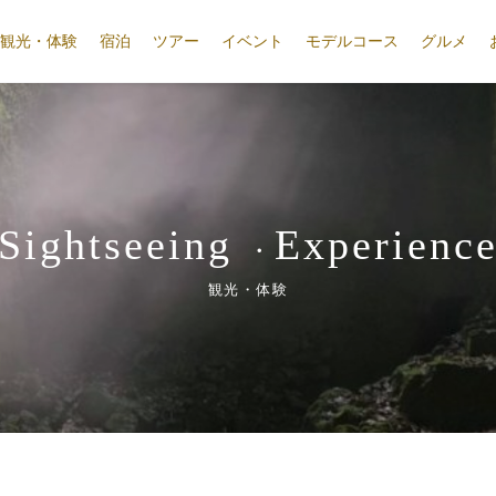
観光・体験
宿泊
ツアー
イベント
モデルコース
グルメ
Sightseeing
Experienc
・
観光・体験