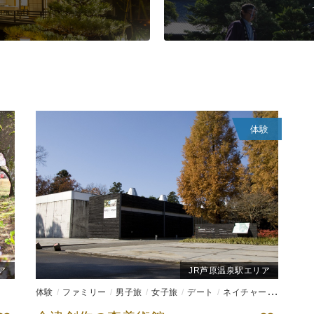
体験
ア
JR芦原温泉駅エリア
体験
ファミリー
男子旅
女子旅
デート
ネイチャー系
ものづ