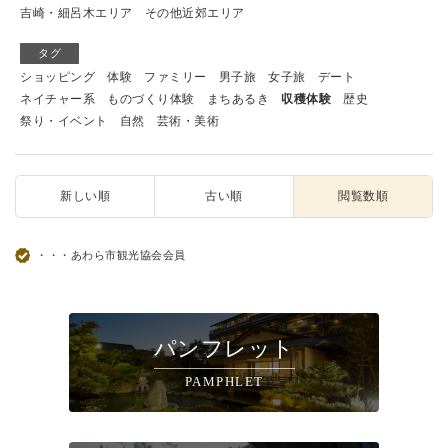
吉崎・細呂木エリア
その他近郊エリア
タグ
ショッピング
体験
ファミリー
男子旅
女子旅
デート
ネイチャー系
ものづくり体験
まちあるき
収穫体験
歴史
祭り・イベント
自然
芸術・美術
新しい順
古い順
閲覧数順
・・・あわら市観光協会会員
パンフレット
PAMPHLET