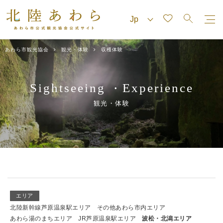
あわら市観光協会
観光・体験
収穫体験
Sightseeing
Experience
・
観光・体験
エリア
北陸新幹線芦原温泉駅エリア
その他あわら市内エリア
あわら湯のまちエリア
JR芦原温泉駅エリア
波松・北潟エリア