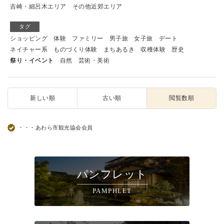
吉崎・細呂木エリア
その他近郊エリア
タグ
ショッピング
体験
ファミリー
男子旅
女子旅
デート
ネイチャー系
ものづくり体験
まちあるき
収穫体験
歴史
祭り・イベント
自然
芸術・美術
新しい順
古い順
閲覧数順
・・・あわら市観光協会会員
パンフレット
PAMPHLET