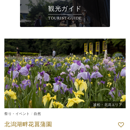
観光ガイド
TOURIST-GUIDE
波松・北潟エリア
祭り・イベント
自然
北潟湖畔花菖蒲園