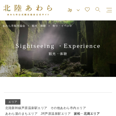
あわら市観光協会
観光・体験
祭り・イベント
Sightseeing
Experience
・
観光・体験
エリア
北陸新幹線芦原温泉駅エリア
その他あわら市内エリア
あわら湯のまちエリア
JR芦原温泉駅エリア
波松・北潟エリア