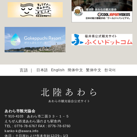
日本語
English
簡体中文
繁体中文
한국어
あわら市観光協会
〒910-4103 あわら市二面３３－１－５
えちぜん鉄道あわら湯のまち駅舎内
TEL
: 0776-78-6767
FAX : 0776-78-6760
kanko-k@awara.info
休日：土日祝および年末年始12/29～1/3