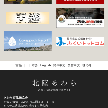
日本語
English
簡体中文
繁体中文
한국어
あわら市観光協会
〒910-4103 あわら市二面３３－１－５
えちぜん鉄道あわら湯のまち駅舎内