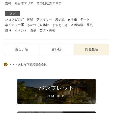
吉崎・細呂木エリア
その他近郊エリア
タグ
ショッピング
体験
ファミリー
男子旅
女子旅
デート
ネイチャー系
ものづくり体験
まちあるき
収穫体験
歴史
祭り・イベント
自然
芸術・美術
新しい順
古い順
閲覧数順
・・・あわら市観光協会会員
パンフレット
PAMPHLET