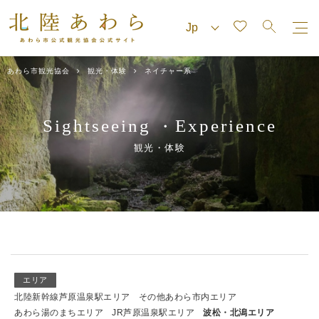
あわら市観光協会
観光・体験
ネイチャー系
Sightseeing
Experience
・
観光・体験
エリア
北陸新幹線芦原温泉駅エリア
その他あわら市内エリア
あわら湯のまちエリア
JR芦原温泉駅エリア
波松・北潟エリア