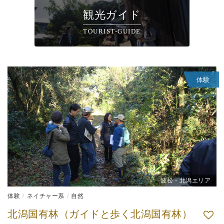
観光ガイド
TOURIST-GUIDE
体験
波松・北潟エリア
体験
ネイチャー系
自然
北潟国有林（ガイドと歩く北潟国有林）