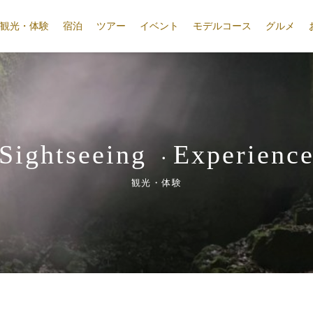
観光・体験
宿泊
ツアー
イベント
モデルコース
グルメ
Sightseeing
Experienc
・
観光・体験