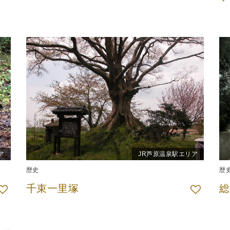
ア
JR芦原温泉駅エリア
歴史
歴
千束一里塚
総