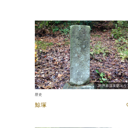
JR芦原温泉駅エリ
歴史
鯨塚