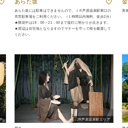
あらた坂
金
あらた坂には駐車はできませんので、ＪＲ芦原温泉駅東口の
美
市営駐車場をご利用ください。（１時間以内無料、徒歩2分）
★開花中は18：00～21：00まで提灯に明かりが点きます。
★周辺は住宅地となりますのでマナーを守って桜を鑑賞して
ください。
ア
JR芦原温泉駅エリア