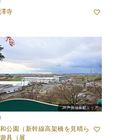
史
澤寺
JR芦原温泉駅エリア
然
和公園（新幹線高架橋を見晴ら
遊具（展