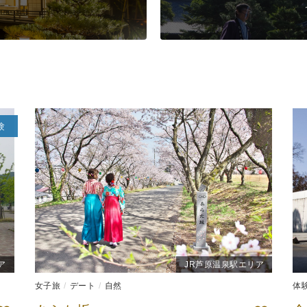
験
ア
JR芦原温泉駅エリア
女子旅
デート
自然
体