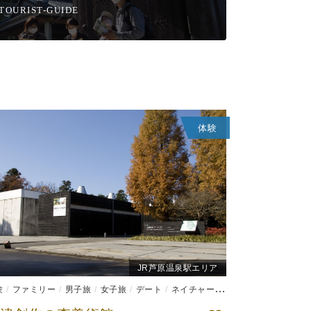
TOURIST-GUIDE
体験
JR芦原温泉駅エリア
験
ファミリー
男子旅
女子旅
デート
ネイチャー系
ものづくり体験