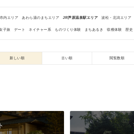
市内エリア
あわら湯のまちエリア
JR芦原温泉駅エリア
波松・北潟エリア
女子旅
デート
ネイチャー系
ものづくり体験
まちあるき
収穫体験
歴史
新しい順
古い順
閲覧数順
ト