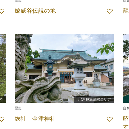
歴史
歴
嫁威谷伝説の地
龍
ア
JR芦原温泉駅エリア
歴史
自
総社 金津神社
昭
す