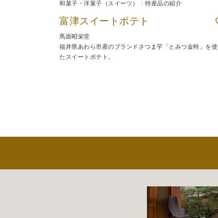
和菓子・洋菓子（スイーツ）
特産品の紹介
富津スイートポテト
馬面昭栄堂
福井県あわら市産のブランドさつま芋「とみつ金時」を使
たスイートポテト。