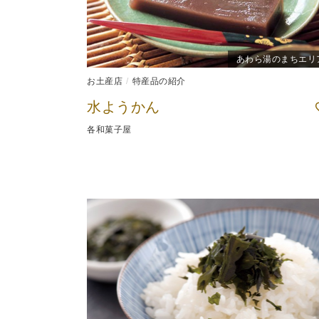
あわら湯のまちエリ
お土産店
特産品の紹介
水ようかん
各和菓子屋