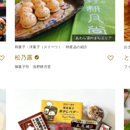
ア
あわら湯のまちエリア
和菓子・洋菓子（スイーツ）
特産品の紹介
お
松乃露
と
御菓子司 浅野耕月堂
フ