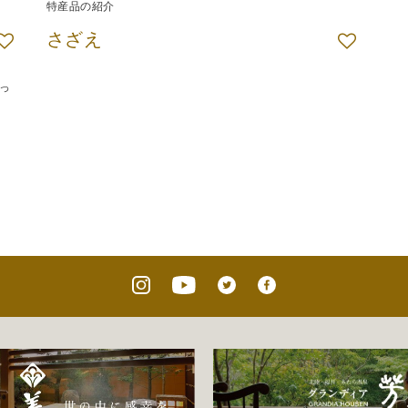
特産品の紹介
さざえ
っ