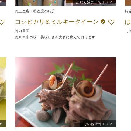
ア
あわら湯のまちエリア
お土産店
特産品の紹介
特
コシヒカリ＆ミルキークイーン
竹内農園
（
お米本来の味・美味しさを大切に育んでおります
ア
その他近郊エリア