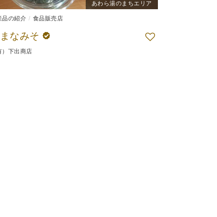
あわら湯のまちエリア
産品の紹介
食品販売店
はまなみそ
有）下出商店