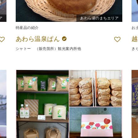
ア
あわら湯のまちエリア
特産品の紹介
お
あわら温泉ぱん
越
シャトー （販売箇所）観光案内所他
き