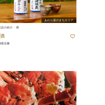
あわら湯のまちエリア
産品の紹介
酒
酒
酒蔵近藤