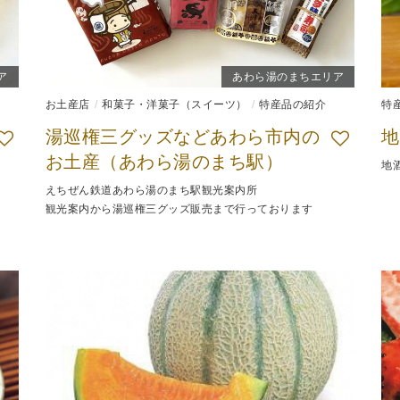
ア
あわら湯のまちエリア
お土産店
和菓子・洋菓子（スイーツ）
特産品の紹介
特
湯巡権三グッズなどあわら市内の
地
お土産（あわら湯のまち駅）
地
えちぜん鉄道あわら湯のまち駅観光案内所
観光案内から湯巡権三グッズ販売まで行っております