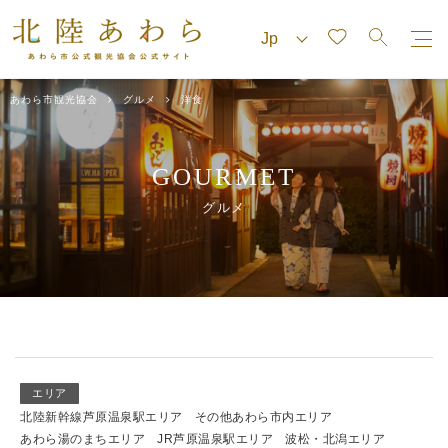
あわら市観光協会
グルメ
洋食
GOURMET
グルメ
エリア
北陸新幹線芦原温泉駅エリア
その他あわら市内エリア
あわら湯のまちエリア
JR芦原温泉駅エリア
波松・北潟エリア