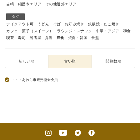
吉崎・細呂木エリア
その他近郊エリア
タグ
テイクアウト可
うどん・そば
お好み焼き・鉄板焼・たこ焼き
カフェ・菓子（スイーツ）
ラウンジ・スナック
中華・アジア
和食
喫茶
寿司
居酒屋
弁当
洋食
焼肉・韓国
食堂
新しい順
古い順
閲覧数順
・・・あわら市観光協会会員