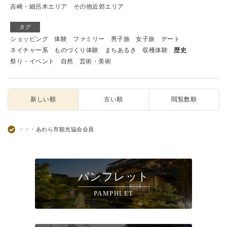
吉崎・細呂木エリア
その他近郊エリア
タグ
ショッピング
体験
ファミリー
男子旅
女子旅
デート
ネイチャー系
ものづくり体験
まちあるき
収穫体験
歴史
祭り・イベント
自然
芸術・美術
新しい順
古い順
閲覧数順
・・・あわら市観光協会会員
パンフレット
PAMPHLET