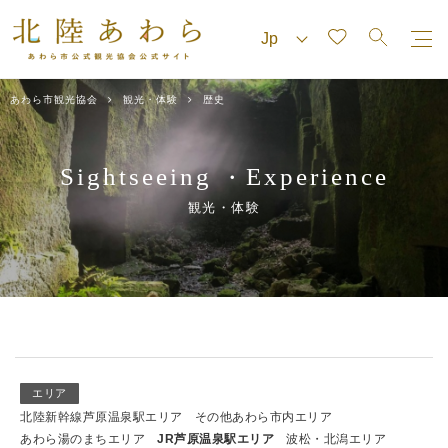
あわら市観光協会
観光・体験
歴史
Sightseeing
Experience
・
観光・体験
エリア
北陸新幹線芦原温泉駅エリア
その他あわら市内エリア
あわら湯のまちエリア
JR芦原温泉駅エリア
波松・北潟エリア