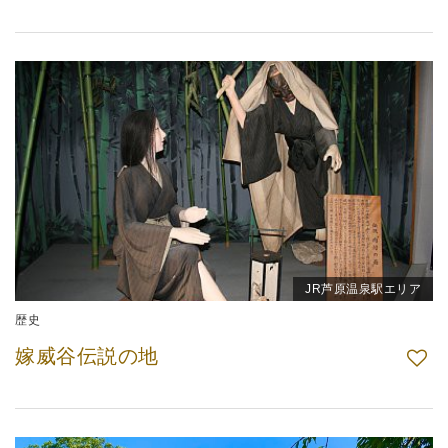
JR芦原温泉駅エリア
歴史
嫁威谷伝説の地